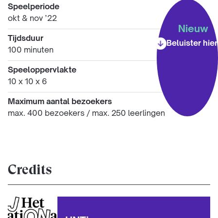
Speelperiode
okt & nov ’22
Nieuw
Tijdsduur
Beluister hier
100 minuten
Speeloppervlakte
10 x 10 x 6
Maximum aantal bezoekers
max. 400 bezoekers / max. 250 leerlingen
Credits