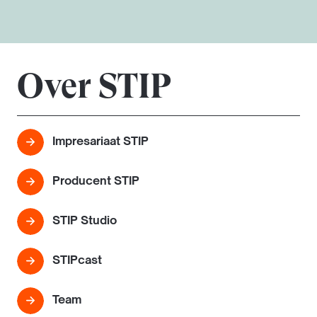
Over STIP
Impresariaat STIP
Producent STIP
STIP Studio
STIPcast
Team