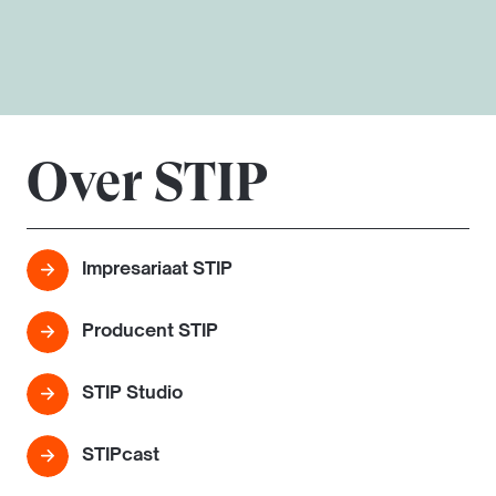
Over STIP
Impresariaat STIP
Producent STIP
STIP Studio
STIPcast