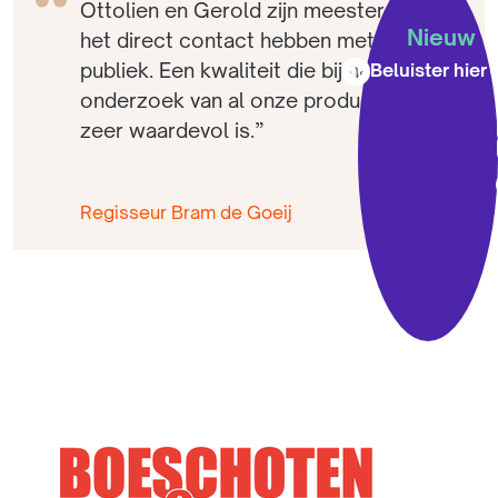
Ottolien en Gerold zijn meesters in
Nieuw
het direct contact hebben met het
S
publiek. Een kwaliteit die bij het
Beluister hier
onderzoek van al onze producties
zeer waardevol is.”
Regisseur Bram de Goeij