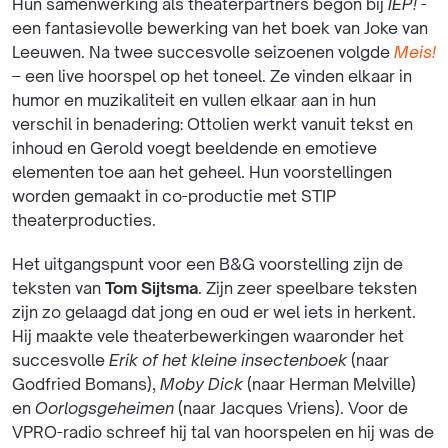
Hun samenwerking als theaterpartners begon bij
IEP!
-
een fantasievolle bewerking van het boek van Joke van
Leeuwen. Na twee succesvolle seizoenen volgde
Meis!
– een live hoorspel op het toneel. Ze vinden elkaar in
humor en muzikaliteit en vullen elkaar aan in hun
verschil in benadering: Ottolien werkt vanuit tekst en
inhoud en Gerold voegt beeldende en emotieve
elementen toe aan het geheel. Hun voorstellingen
worden gemaakt in co-productie met STIP
theaterproducties.
Het uitgangspunt voor een B&G voorstelling zijn de
teksten van
Tom Sijtsma
. Zijn zeer speelbare teksten
zijn zo gelaagd dat jong en oud er wel iets in herkent.
Hij maakte vele theaterbewerkingen waaronder het
succesvolle
Erik of het kleine insectenboek
(naar
Godfried Bomans),
Moby Dick
(naar Herman Melville)
en
Oorlogsgeheimen
(naar Jacques Vriens). Voor de
VPRO-radio schreef hij tal van hoorspelen en hij was de