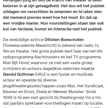
verlangen jong en oud de kracht van theater te laten
beleven in al zijn gelaagdheid. Het duo wil het publiek
uitdagen om verschillen te omarmen en te laten zien
dat niemand precies weet hoe het moet. En dat op
een vrolijke manier. Hun voorstellingen staan dan ook
bol van fantasie, humor en interactie met het publiek.
De veelzijdige actrice
Ottolien Boeschoten
(Toneelacademie Maastricht) is bekend van radio, tv,
film en theater. Het grote publiek kent haar van het life
radioprogramma
Nachtzusters
en het TV-programma
Man Bijt Hond
, waarvoor ze met een vaste groep
schrijvers en acteurs dagelijkse sketches maakte.
Gerold Guthman
(HKU) is een fysiek en muzikale
acteur en speelde bij diverse
jeugdtheatergezelschappen zoals Max, Het Syndicaat,
Beumer en Drost, Stella en Meneer Monster. Sinds
1999 is hij een vast gezicht bij theatergroep Vis a Vis
dat jaarlijks spektakel-voorstellingen maakt op locatie.