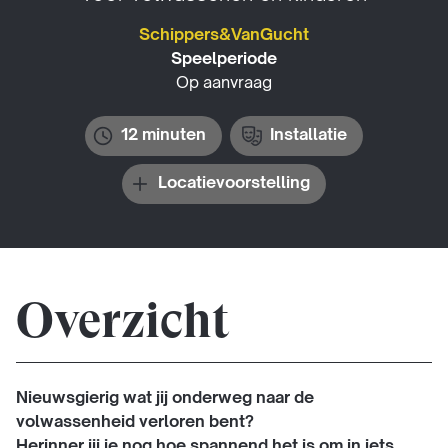
Schippers&VanGucht
Speelperiode
Op aanvraag
12 minuten
Installatie
Locatievoorstelling
Overzicht
Nieuwsgierig wat jij onderweg naar de
volwassenheid verloren bent?
Herinner jij je nog hoe spannend het is om in iets