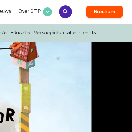
euws
Over STIP
Brochure
o's
Educatie
Verkoopinformatie
Credits