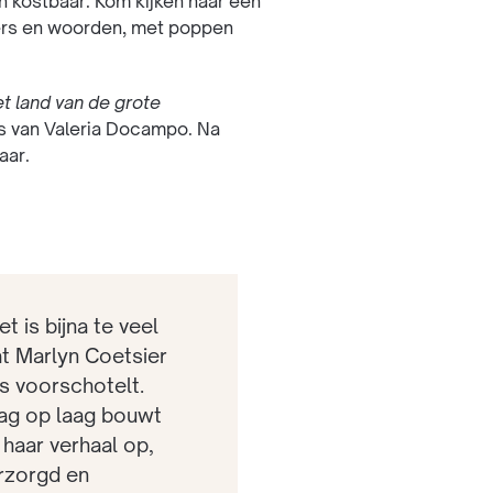
n kostbaar. Kom kijken naar een
tters en woorden, met poppen
t land van de grote
es van Valeria Docampo. Na
aar.
et is bijna te veel
t Marlyn Coetsier
s voorschotelt.
ag op laag bouwt
 haar verhaal op,
rzorgd en