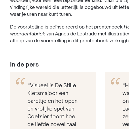
woorden, voor een heel bijzonder iemand. Maar die zij
vindingrijke wereld die letterlijk is opgebouwd uit le
waar je uren naar kunt turen.
De voorstelling is geïnspireerd op het prentenboek
He
woordenfabriek
van Agnès de Lestrade met illustrati
afloop van de voorstelling is dit prentenboek verkrijgb
In de pers
“Visueel is De Stille
“H
Kletsmajoor een
wa
pareltje en het open
on
en vrolijke spel van
La
Coetsier toont hoe
ze
de liefde zowel taal
ve