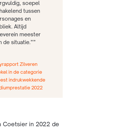
rgvuldig, soepel
hakelend tussen
rsonages en
bliek. Altijd
everein meester
n de situatie.””
ryrapport Zilveren
ekel in de categorie
est indrukwekkende
diumprestatie 2022
n Coetsier in 2022 de