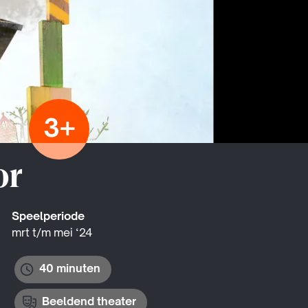
3+
or
Speelperiode
mrt t/m mei ‘24
40 minuten
Beeldend theater