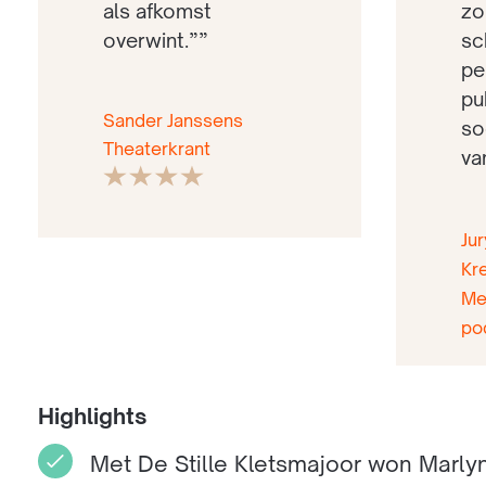
als afkomst
zo
overwint.””
sc
pe
pu
Sander Janssens
so
Theaterkrant
va
Ju
Kr
Me
po
Highlights
Met De Stille Kletsmajoor won Marly