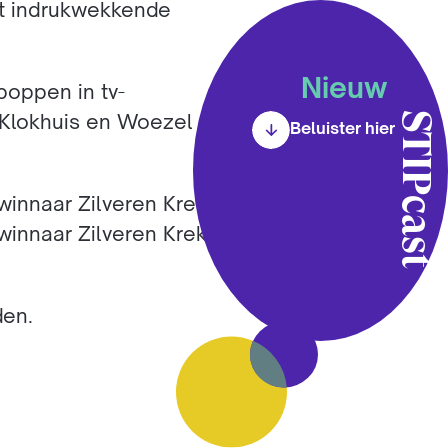
st indrukwekkende
Nieuw
poppen in tv-
STIPcast
Klokhuis en Woezel &
Beluister hier
innaar Zilveren Krekel
(winnaar Zilveren Krekel
den.