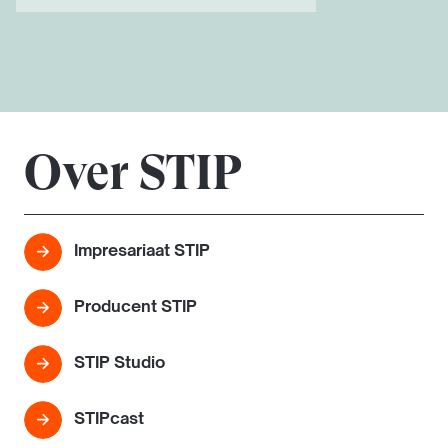
Over STIP
Impresariaat STIP
Producent STIP
STIP Studio
STIPcast