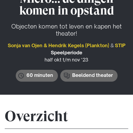
komen in opstand
Objecten komen tot leven en kapen het
theater!
Sonja van Ojen & Hendrik Kegels (Plankton)
&
STIP
Speelperiode
half okt t/m nov ‘23
60 minuten
Beeldend theater
Overzicht