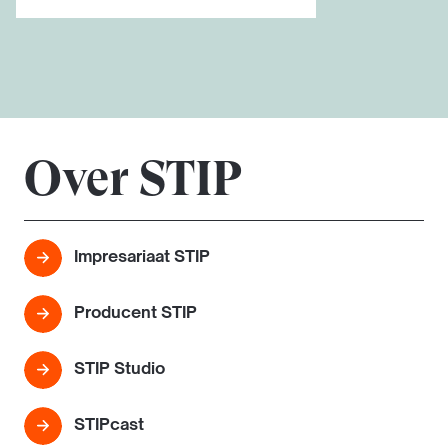
Over STIP
Impresariaat STIP
Producent STIP
STIP Studio
STIPcast