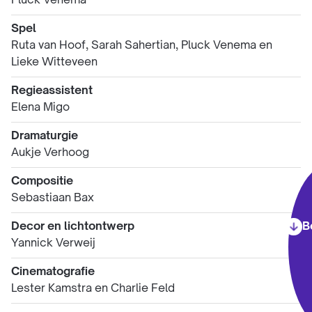
Pluck Venema
Spel
Ruta van Hoof, Sarah Sahertian, Pluck Venema en
Lieke Witteveen
Regieassistent
Elena Migo
Dramaturgie
Aukje Verhoog
Compositie
Sebastiaan Bax
B
Decor en lichtontwerp
Yannick Verweij
Cinematografie
Lester Kamstra en Charlie Feld