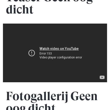
dicht
Fotogallerij Geen
oog dicht