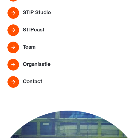
STIP Studio
STIPcast
Team
Organisatie
Contact