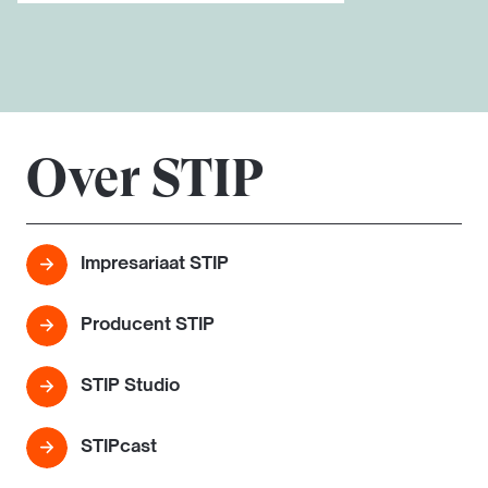
Over STIP
Impresariaat STIP
Producent STIP
STIP Studio
STIPcast